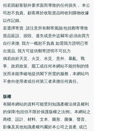
但若因顧客額外要求面而導致的任何損失， 本公
司恕不負責。顧客將於收取貨品時收到購物收據
以作記錄。
若選擇寄貨, 請注意所有郵寄風險(包括郵寄導致
貨品延誤、損毀、遺失或意外盜竊等)必須由買方
自行承擔, 我方一概恕不負責.如需我方證明已寄
出貨品, 我方可提供郵寄證明不可抗力
倘若由於天災、火災、水災、意外、暴亂、戰
爭、政府政策、罷工或任何本網站不能控制的情
況而未能準確地提供閣下所需的服務，本網站均
不會向使用者或任何第三者承擔任何責任。
版權
有關本網站的資料可能受到知識產權法律及權利
的保障(包括但不限於保護版權之法例)。本網站之
商標、設計、材料、文本、圖形、圖像、聲音、
影像及其他知識產權均屬於本公司之資產, 或已