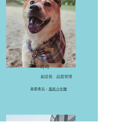
咚咚
副店長 . 品質管理
​最愛產品：
風乾小牛鞭