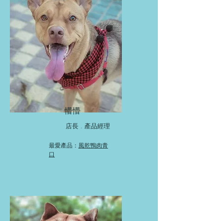
懵懵
店長 . 產品經理
最愛產品：
風乾鴨肉青
口