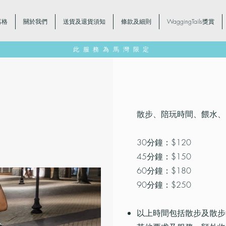
落格
關於我們
送貨及退貨須知
條款及細則
WaggingTails獎賞
此服務為馬灣限定
散步、陪玩時間、餵水、
30分鐘：$120
45分鐘：$150
60分鐘：$180
90分鐘：$250
以上時間包括散步及散步