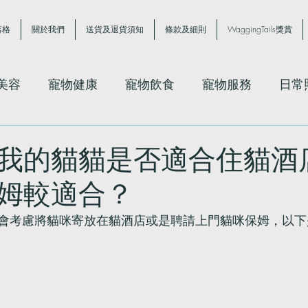
落格
關於我們
送貨及退貨須知
條款及細則
WaggingTails獎賞
美容
寵物健康
寵物飲食
寵物服務
日常
我的貓貓是否適合住貓酒
姆較適合？
會考慮將貓咪寄放在貓酒店或是聘請上門貓咪保姆，以下