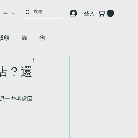
登入
Members
照顧
貓
狗
店？還
是一些考慮因